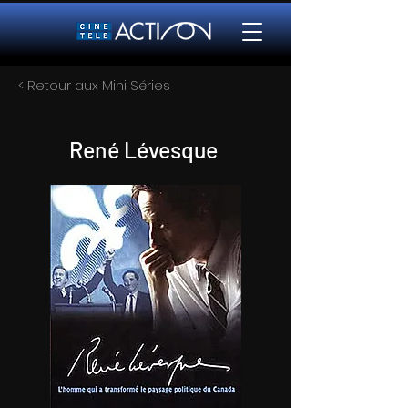
< Retour aux Mini Séries
René Lévesque