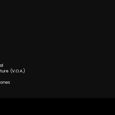
al
ture (V.O.A.)
hones